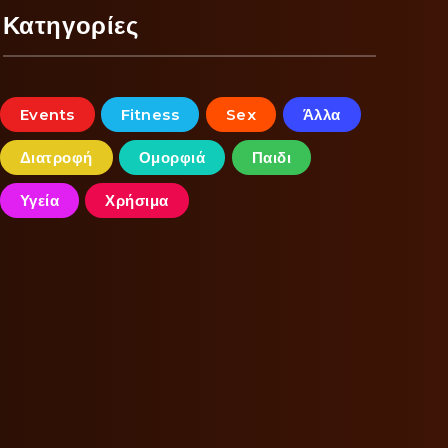
Κατηγορίες
Events
Fitness
Sex
Άλλα
Διατροφή
Ομορφιά
Παιδι
Υγεία
Χρήσιμα