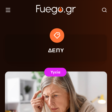
ΔΕΠΥ
Υγεία