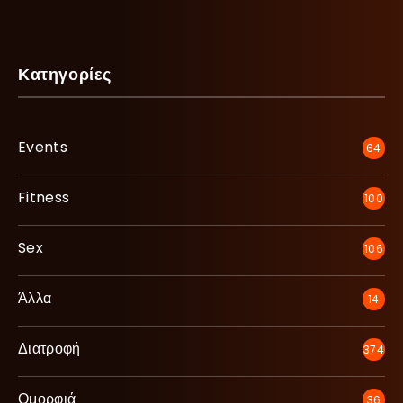
Κατηγορίες
Events
64
Fitness
100
Sex
106
Άλλα
14
Διατροφή
374
Ομορφιά
36