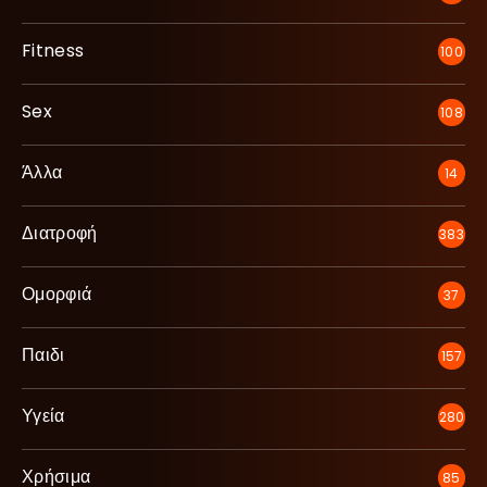
Fitness
100
Sex
108
Άλλα
14
Διατροφή
383
Ομορφιά
37
Παιδι
157
Υγεία
280
Χρήσιμα
85