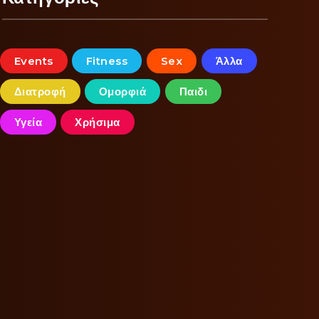
Events
Fitness
Sex
Άλλα
Διατροφή
Ομορφιά
Παιδι
Υγεία
Χρήσιμα